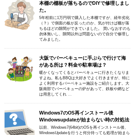
本棚の棚板が落ちるのでDIYで修理しまし
た。
5年程前に1万円弱で購入した本棚ですが、経年劣化
（？）で側面の板が反ったのか、気が付けば棚が落
ちるほどの隙間ができていました。 買いなおすのも
勿体無いし、隙間以外は問題ないので自分で修理し
てみました。
大阪でバーベキューに手ぶらで行けて海
がある所は？料金や駐車場は？
暖かくなってくるとバーベキューに行きたくなりま
すよね。私もBBQは大好きでよく行きますが、特に
よく利用するバーベキュー施設をご紹介します。大
阪南部でバーベキューの炉があって、鉄板や網など
は用意してくれ …
Windows7のOS再インストール後
Windowsupdateが始まらない時の対処法
以前、Windows7(64bit)のOSを再インストール後、
WindowsUpdateを行うと何分待っても処理が始まら