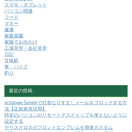
スマホ・タブレット
パソコン関連
フード
マネー
健康
家庭菜園
家族でお出かけ
工場見学・会社見学
日記
甘味処
車・バイク
釣り
最近の投稿
xchange Serverで社長なりすましメールをブロックする方
法【正規表現活用】
特定のパソコンのリモートデスクトップを使えないように
設定する
ヤリスクロスのフロントエンブレムを簡単カスタム