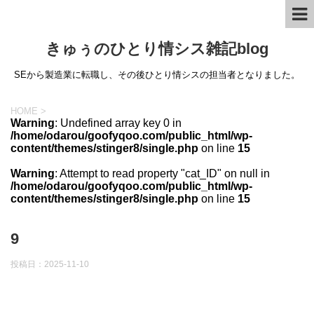
きゅぅのひとり情シス雑記blog
SEから製造業に転職し、その後ひとり情シスの担当者となりました。
HOME
>
Warning
: Undefined array key 0 in
/home/odarou/goofyqoo.com/public_html/wp-
content/themes/stinger8/single.php
on line
15
Warning
: Attempt to read property "cat_ID" on null in
/home/odarou/goofyqoo.com/public_html/wp-
content/themes/stinger8/single.php
on line
15
9
投稿日：
2025-11-10