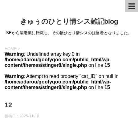
きゅぅのひとり情シス雑記blog
SEから製造業に転職し、その後ひとり情シスの担当者となりました。
HOME
>
Warning
: Undefined array key 0 in
/home/odarou/goofyqoo.com/public_html/wp-
content/themes/stinger8/single.php
on line
15
Warning
: Attempt to read property "cat_ID" on null in
/home/odarou/goofyqoo.com/public_html/wp-
content/themes/stinger8/single.php
on line
15
12
投稿日：
2025-11-10