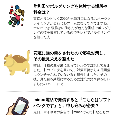
岸和田でボルダリングを体験する場所や
料金は？
東京オリンピック2020から新種目になるスポーツク
ライミングがじわじわブームになってきてますね。
テレビでは 森脇ほの佳さんが色んな番組でボルダリ
ングの技を披露しているのでテレビでボルダリング
を知った人 …
花壇に猫の糞をされたので応急対策し、
その後見栄えを整えた
昨日、【猫の糞が庭に落ちていたので対策してみま
した。】のブログを書いて、対策直後から４日間猫
にウンチをされていない旨も報告しました。その
後、見た目を綺麗にするために対策の第２弾を行い
ましたのでここにそ …
mineo電話で発信すると『こちらはソフト
バンクです』と。申し込みが必要？
先日、マイネオの広告で【mineoでんわ】なるもの