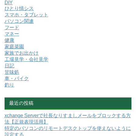
DIY
ひとり情シス
スマホ・タブレット
パソコン関連
フード
マネー
健康
家庭菜園
家族でお出かけ
工場見学・会社見学
日記
甘味処
車・バイク
釣り
最近の投稿
xchange Serverで社長なりすましメールをブロックする方
法【正規表現活用】
特定のパソコンのリモートデスクトップを使えないように
設定する