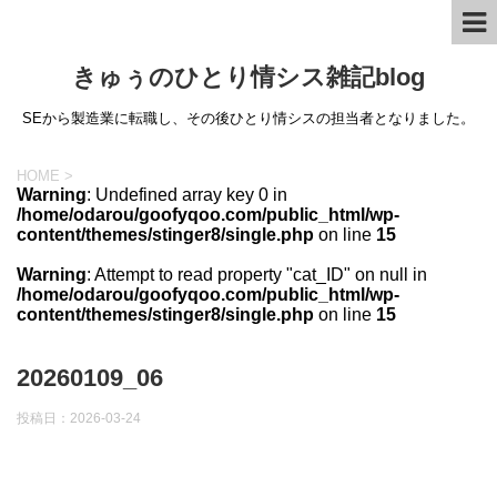
きゅぅのひとり情シス雑記blog
SEから製造業に転職し、その後ひとり情シスの担当者となりました。
HOME
>
Warning
: Undefined array key 0 in
/home/odarou/goofyqoo.com/public_html/wp-
content/themes/stinger8/single.php
on line
15
Warning
: Attempt to read property "cat_ID" on null in
/home/odarou/goofyqoo.com/public_html/wp-
content/themes/stinger8/single.php
on line
15
20260109_06
投稿日：
2026-03-24