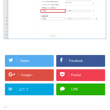
Twitter
Facebook
Google+
Pocket
B!
はてブ
LINE
-