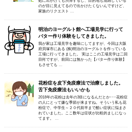
処に出かけても渋滞するし、目的地も混雑している
のが目に見えてるので出かけたくないんですけど、
家族のリクエスト …
明治のヨーグルト館へ工場見学に行って
バター作り体験をしてきました。
我が家は工場見学を趣味にしてますが、今回は大阪
府貝塚市にある (株)明治のヨーグルトを作っている
工場に行ってきました。 実はここの工場見学は二回
目何ですが、前回には無かった【バター作り体験】
もさせても …
花粉症を皮下免疫療法で治療しました。
舌下免疫療法もいいかも
2018年の花粉は去年の3倍になるんだとか･･･花粉症
の人にとって嫌な季節が来ますね。そういう私も花
粉症で、中学生～２０代前半まで酷い症状に悩まさ
れていました。ここ数年は症状が比較的ましになっ
てます。 …