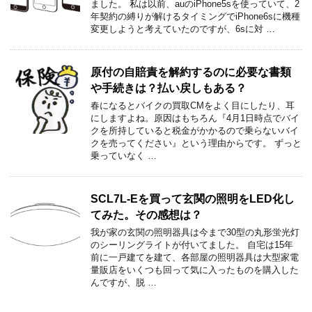
ました。 私は以前、auのiPhone5sを使っていて、2
年契約の縛りが解けるタイミングでiPhone6sに機種
変更しようと考えていたのですが、6sに対 …
原付の自賠責を解約するのに必要な書類
や手続きは？払い戻しもある？
春になるとバイクの買取CMをよく目にしたり、耳
にしますよね。原因はもちろん『4月1日時点でバイ
クを所持していると税金がかかるので乗らないバイ
クを売ってください』という理由からです。 ずっと
乗っていなく …
SCL7L-Eを買って玄関の照明をLED化し
てみた。その感想は？
我が家の玄関の照明器具は今まで30型の丸形蛍光灯
のシーリングライトが付いてました。 自宅は15年
前に一戸建てを建て、各部屋の照明器具は大型家電
量販店をいくつも回って気に入ったものを購入した
んですが、脱 …