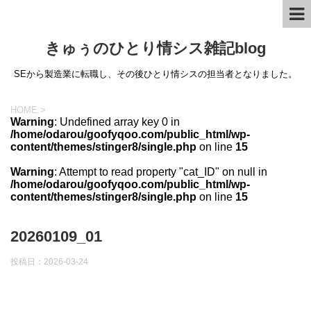
きゅぅのひとり情シス雑記blog
SEから製造業に転職し、その後ひとり情シスの担当者となりました。
HOME
>
Warning
: Undefined array key 0 in
/home/odarou/goofyqoo.com/public_html/wp-
content/themes/stinger8/single.php
on line
15
Warning
: Attempt to read property "cat_ID" on null in
/home/odarou/goofyqoo.com/public_html/wp-
content/themes/stinger8/single.php
on line
15
20260109_01
投稿日：
2026-03-24