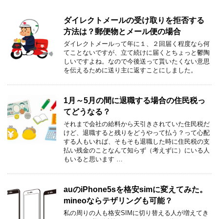
ダイレクトメールの受け取りを拒否する
方法は？郵便物とメール便の場合
ダイレクトメールって年に１、２回届く程度なら何
てことないですが、立て続けに届くとちょっと鬱陶
しいですよね。なので今後送って貰いたくない意思
を伝えるために送り主に返すことにしました。
1月～5月の間に退職する場合の住民税っ
てどうなる？
それまで会社の給料から天引きされていた住民税だ
けど、退職すると残りをどうやって払う？って心配
する人もいれば、そもそも退職した時に住民税の支
払い残金のことなんて知らず（考えずに）にいる人
もいると思います …
auのiPhone5sを格安simに変えてみた。
mineoならテザリングも可能？
私の周りの人も格安SIMに切り替える人が増えてき