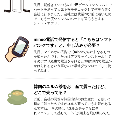
先日、朝起きていつものLINEゲーム（ツムツム）で
ハートを送って天気予報をチェックして何事も無く
会社に行きました。会社には就業20分前に着いたの
で、もう一度ツムツムのハートを送ろうとする
と・・・アプリ …
mineo電話で発信すると『こちらはソフト
バンクです』と。申し込みが必要？
先日、マイネオの広告で【mineoでんわ】なるもの
を知ったんです。それはアプリをインストールして
そのアプリ経由で電話をかけると30秒10円で電話が
かけられるという事なので早速ダウンロードして使
ってみま …
韓国のユルム茶をお土産で貰ったけど、
どこで売ってる？
以前、会社の同僚が韓国出張のお土産に、と頂いて
初めて知ったのですがユルム茶っていうお茶がある
んですね。 その時は『ユルムチャ？なにそ
れ？？？』って感じで ”？”が頭上を飛び回ってた