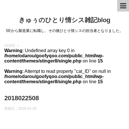
きゅぅのひとり情シス雑記blog
SEから製造業に転職し、その後ひとり情シスの担当者となりました。
HOME
>
Warning
: Undefined array key 0 in
/home/odarou/goofyqoo.com/public_html/wp-
content/themes/stinger8/single.php
on line
15
Warning
: Attempt to read property "cat_ID" on null in
/home/odarou/goofyqoo.com/public_html/wp-
content/themes/stinger8/single.php
on line
15
2018022508
投稿日：
2018-02-26