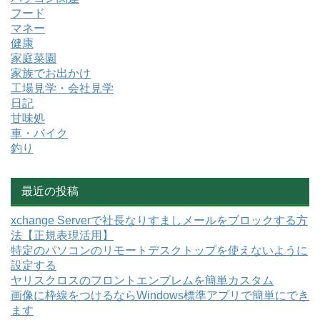
フード
マネー
健康
家庭菜園
家族でお出かけ
工場見学・会社見学
日記
甘味処
車・バイク
釣り
最近の投稿
xchange Serverで社長なりすましメールをブロックする方
法【正規表現活用】
特定のパソコンのリモートデスクトップを使えないように
設定する
ヤリスクロスのフロントエンブレムを簡単カスタム
画像に枠線をつけるならWindows標準アプリで簡単にでき
ます