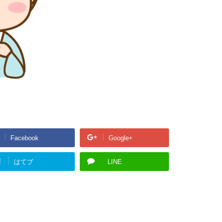
Facebook
Google+
!
はてブ
LINE