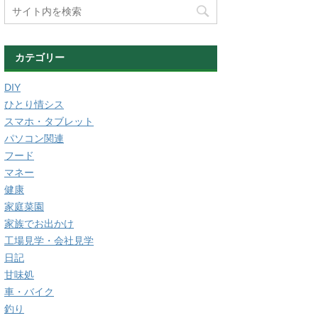
カテゴリー
DIY
ひとり情シス
スマホ・タブレット
パソコン関連
フード
マネー
健康
家庭菜園
家族でお出かけ
工場見学・会社見学
日記
甘味処
車・バイク
釣り