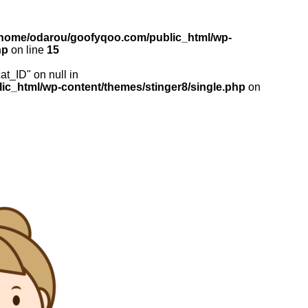
/home/odarou/goofyqoo.com/public_html/wp-
hp
on line
15
cat_ID" on null in
c_html/wp-content/themes/stinger8/single.php
on