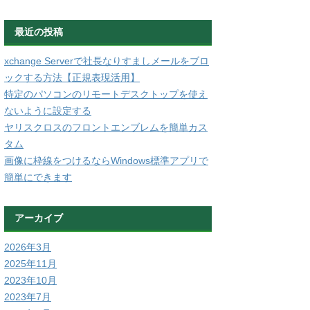
最近の投稿
xchange Serverで社長なりすましメールをブロ
ックする方法【正規表現活用】
特定のパソコンのリモートデスクトップを使え
ないように設定する
ヤリスクロスのフロントエンブレムを簡単カス
タム
画像に枠線をつけるならWindows標準アプリで
簡単にできます
アーカイブ
2026年3月
2025年11月
2023年10月
2023年7月