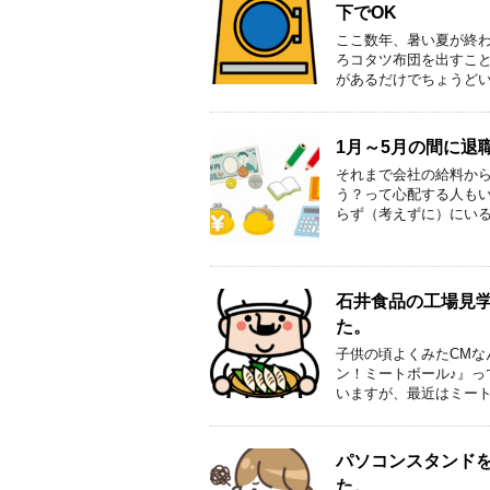
下でOK
ここ数年、暑い夏が終
ろコタツ布団を出すこ
があるだけでちょうどい
1月～5月の間に退
それまで会社の給料か
う？って心配する人も
らず（考えずに）にいる
石井食品の工場見
た。
子供の頃よくみたCM
ン！ミートボール♪』っ
いますが、最近はミート
パソコンスタンド
た。