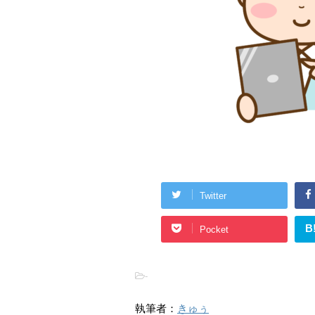
Twitter
B
Pocket
-
執筆者：
きゅぅ