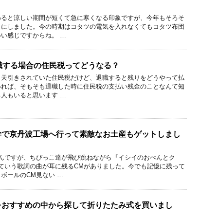
わると涼しい期間が短くて急に寒くなる印象ですが、今年もそろそ
とにしました。今の時期はコタツの電気を入れなくてもコタツ布団
い感じですからね。 …
職する場合の住民税ってどうなる？
ら天引きされていた住民税だけど、退職すると残りをどうやって払
いれば、そもそも退職した時に住民税の支払い残金のことなんて知
人もいると思います …
学で京丹波工場へ行って素敵なお土産もゲットしまし
なんですが、ちびっこ達が飛び跳ねながら『イシイのおべんとク
ていう歌詞の曲が耳に残るCMがありました。今でも記憶に残って
ボールのCM見ない …
をおすすめの中から探して折りたたみ式を買いまし