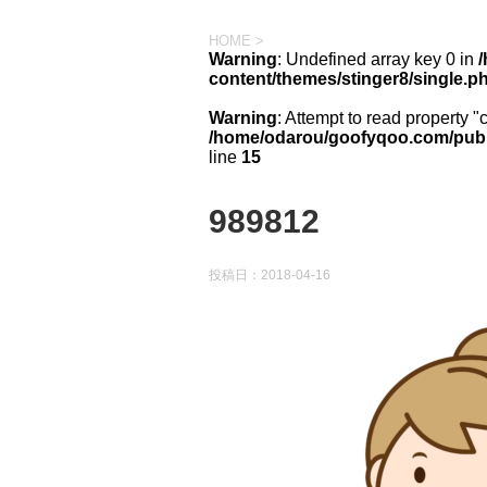
HOME
>
Warning
: Undefined array key 0 in
content/themes/stinger8/single.p
Warning
: Attempt to read property "
/home/odarou/goofyqoo.com/publi
line
15
989812
投稿日：
2018-04-16