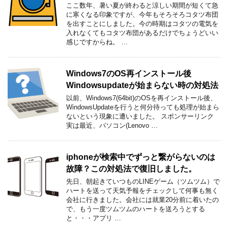
ここ数年、暑い夏が終わると涼しい期間が短くて急
に寒くなる印象ですが、今年もそろそろコタツ布団
を出すことにしました。今の時期はコタツの電気を
入れなくてもコタツ布団があるだけでちょうどいい
感じですからね。 …
Windows7のOS再インストール後
Windowsupdateが始まらない時の対処法
以前、Windows7(64bit)のOSを再インストール後、
WindowsUpdateを行うと何分待っても処理が始まら
ないという現象に遭いました。 スポンサーリンク
実は最近、パソコン(Lenovo …
iphoneが検索中でずっと繋がらないのは
故障？この対処法で復旧しました。
先日、朝起きていつものLINEゲーム（ツムツム）で
ハートを送って天気予報をチェックして何事も無く
会社に行きました。会社には就業20分前に着いたの
で、もう一度ツムツムのハートを送ろうとする
と・・・アプリ …