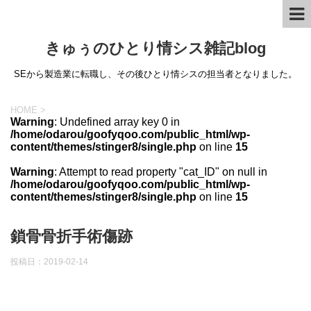
きゅぅのひとり情シス雑記blog
SEから製造業に転職し、その後ひとり情シスの担当者となりました。
HOME
>
Warning
: Undefined array key 0 in
/home/odarou/goofyqoo.com/public_html/wp-
content/themes/stinger8/single.php
on line
15
Warning
: Attempt to read property "cat_ID" on null in
/home/odarou/goofyqoo.com/public_html/wp-
content/themes/stinger8/single.php
on line
15
鎖骨骨折手術傷跡
投稿日：
2019-02-14