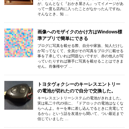
が、なんとなく『おかき屋さん』ってイメージがあ
って一度も店内に入ったことがなかったんですね。
そんなとき、知 …
画像へのモザイクのかけ方はWindows標
準アプリで簡単にできる
ブログに写真を載せる際、自分や家族、知人だけし
か写ってなくて、全員がその写真をブログに載せる
事を了承していれば問題ないですが、赤の他人が写
っていたりすれば勝手に写真を載せることはできま
せん。肖像権やプ …
トヨタヴォクシーのキーレスエントリー
の電池が切れたので自分で交換した。
キーレスエントリーシステムの電池がきれました。
実は私二十代の頃に、『ドアロックの電池はなくな
らへんよ。キーを車に差し込んでるときに充電して
るから』という話を友達から聞いて、つい最近まで
信じていました …