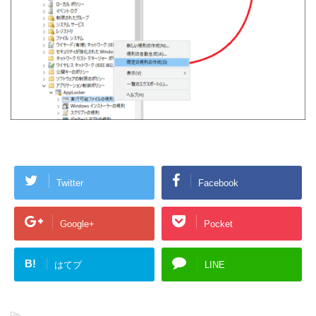
Twitter
Facebook
Google+
Pocket
B!
はてブ
LINE
-