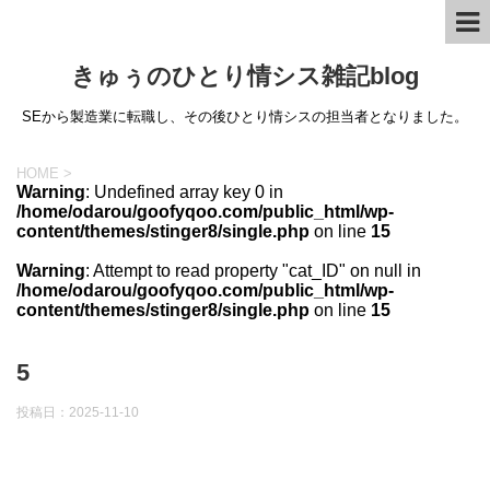
きゅぅのひとり情シス雑記blog
SEから製造業に転職し、その後ひとり情シスの担当者となりました。
HOME
>
Warning
: Undefined array key 0 in
/home/odarou/goofyqoo.com/public_html/wp-
content/themes/stinger8/single.php
on line
15
Warning
: Attempt to read property "cat_ID" on null in
/home/odarou/goofyqoo.com/public_html/wp-
content/themes/stinger8/single.php
on line
15
5
投稿日：
2025-11-10