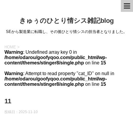
きゅぅのひとり情シス雑記blog
SEから製造業に転職し、その後ひとり情シスの担当者となりました。
HOME
>
Warning
: Undefined array key 0 in
/home/odarou/goofyqoo.com/public_html/wp-
content/themes/stinger8/single.php
on line
15
Warning
: Attempt to read property "cat_ID" on null in
/home/odarou/goofyqoo.com/public_html/wp-
content/themes/stinger8/single.php
on line
15
11
投稿日：
2025-11-10