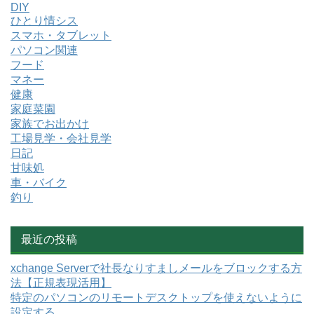
DIY
ひとり情シス
スマホ・タブレット
パソコン関連
フード
マネー
健康
家庭菜園
家族でお出かけ
工場見学・会社見学
日記
甘味処
車・バイク
釣り
最近の投稿
xchange Serverで社長なりすましメールをブロックする方
法【正規表現活用】
特定のパソコンのリモートデスクトップを使えないように
設定する