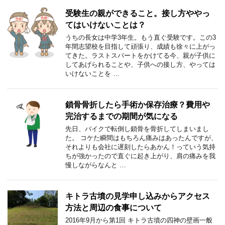
受験生の親ができること。接し方ややっ
てはいけないことは？
うちの長女は中学3年生。もう直ぐ受験です。この3
年間志望校を目指して頑張り、成績も徐々に上がっ
てきた。ラストスパートをかけてる今、親が子供に
してあげられることや、子供への接し方、やっては
いけないことを …
鎖骨骨折したら手術か保存治療？費用や
完治するまでの期間が気になる
先日、バイクで転倒し鎖骨を骨折してしまいまし
た。 コケた瞬間はもちろん痛みはあったんですが、
それよりも会社に遅刻したらあかん！っていう気持
ちが強かったので直ぐに起き上がり、肩の痛みを我
慢しながらなんと …
キトラ古墳の見学申し込みからアクセス
方法と周辺の食事について
2016年9月から第1回 キトラ古墳の四神の壁画一般