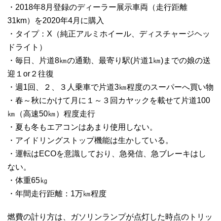
・2018年8月登録のディーラー展示車両（走行距離
31km）を2020年4月に購入
・タイプ：X（純正アルミホイール、ディスチャージヘッ
ドライト）
・毎日、片道8㎞の通勤、最寄り駅(片道1㎞)までの娘の送
迎１or２往復
・週1回、２、３人乗車で片道3㎞程度のスーパーへ買い物
・春～秋にかけて月に１～３回カヤックを載せて片道100
㎞（高速50㎞）程度走行
・夏も冬もエアコンはあまり使用しない。
・アイドリングストップ機能は生かしている。
・運転はECOを意識しており、急発信、急ブレーキはし
ない。
・体重65㎏
・年間走行距離：1万㎞程度
燃費の計り方は、ガソリンランプが点灯した時点のトリッ