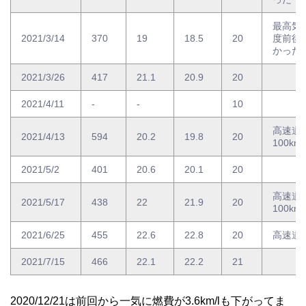
最高気
2021/3/14
370
19
18.5
20
度前後
かった
2021/3/26
417
21.1
20.9
20
2021/4/11
-
-
10
高速道
2021/4/13
594
20.2
19.8
20
100km
2021/5/2
401
20.6
20.1
20
高速道
2021/5/17
438
22
21.9
20
100km
2021/6/25
455
22.6
22.8
20
高速道路
2021/7/15
466
22.1
22.2
21
2020/12/21は前回から一気に燃費が3.6km/lも下がってま