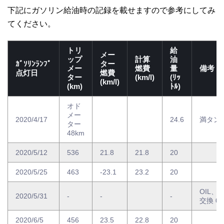
下記にガソリン給油時の記録を載せますので参考にしてみ
てください。
トリ
給
メー
ップ
計算
油
ｶﾞｿﾘﾝﾗﾝﾌﾟ
ター
メー
燃費
量
備考
点灯日
燃費
ター
(km/l)
(ﾘｯ
(km/l)
(km)
ﾄﾙ)
オド
メー
2020/4/17
24.6
満タン
ター
48km
2020/5/12
536
21.8
21.8
20
2020/5/25
463
-23.1
23.2
20
OIL、
2020/5/31
-
-
-
交換 0w
2020/6/5
456
23.5
22.8
20