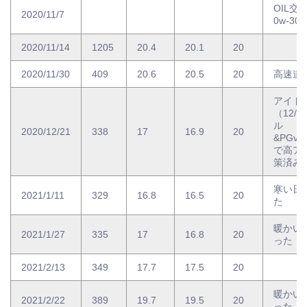
OIL交
2020/11/7
0w-30
2020/11/14
1205
20.4
20.1
20
2020/11/30
409
20.6
20.5
20
高速道路
アイド
（12/
ル
2020/12/21
338
17
16.9
20
&PGve
で高ア
策済み
寒い日
2021/1/11
329
16.8
16.5
20
た
暖かい
2021/1/27
335
17
16.8
20
った
2021/2/13
349
17.7
17.5
20
暖かい
2021/2/22
389
19.7
19.5
20
った