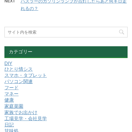
NEXT
ハスラーのガソリンランプが点灯したらあと何キロ走
れるの？
カテゴリー
DIY
ひとり情シス
スマホ・タブレット
パソコン関連
フード
マネー
健康
家庭菜園
家族でお出かけ
工場見学・会社見学
日記
甘味処