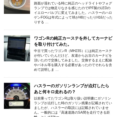
路面が濡れている時に純正のヘッドライトやフォグ
ランプでは物足りなさを感じたのでIPF製のLEDの
イエローバルブに変えてみました。ハスラーのハロ
ゲンFOGは年式によって球がH8だったりH16だった
りする …
ワゴンRの純正カーステを外してカーナビ
を取り付けてみた。
中古で買ったワゴンR（MH23S）には純正カーステ
が付いていたんだけど、友達からお古のカーナビを
頂いたので交換してみました。交換するまえに配線
やパネル等を購入する必要があったのでそれらを含
めて説明しま …
ハスラーのガソリンランプが点灯したら
あと何キロ走れるの？
以前乗ってたワゴンRは取り扱い説明書にガソリン
ランプが点灯した時のガソリン残量が記載されてい
ましたが、ハスラーの取説には記載されていませ
ん。一般的には『高速道路のSA間を走行できる距