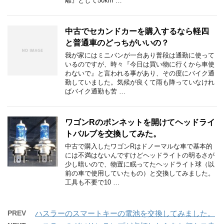
離』として50km …
中古でセカンドカーを購入するなら軽四
と普通車のどっちがいいの？
我が家にはミニバンが一台あり普段は通勤に使って
いるのですが、時々『今日は買い物に行くから車使
わないで』と言われる事があり、その度にバイク通
勤していました。気候が良くて雨も降っていなけれ
ばバイク通勤も苦 …
ワゴンRのボンネットを開けてヘッドライ
トバルブを交換してみた。
中古で購入したワゴンRはドノーマルな車で基本的
には不満はないんですけどヘッドライトの明るさが
少し暗いので、物置に眠ってたヘッドライト球（以
前の車で使用していたもの）と交換してみました。
工具も不要で10 …
PREV
ハスラーのスマートキーの電池を交換してみました。