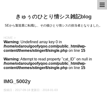
きゅぅのひとり情シス雑記blog
SEから製造業に転職し、その後ひとり情シスの担当者となりました。
HOME
>
Warning
: Undefined array key 0 in
/home/odarou/goofyqoo.com/public_html/wp-
content/themes/stinger8/single.php
on line
15
Warning
: Attempt to read property "cat_ID" on null in
/home/odarou/goofyqoo.com/public_html/wp-
content/themes/stinger8/single.php
on line
15
IMG_5002y
投稿日：2017-09-18 更新日：
2018-01-03