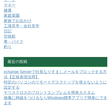
マネー
健康
家庭菜園
家族でお出かけ
工場見学・会社見学
日記
甘味処
車・バイク
釣り
最近の投稿
xchange Serverで社長なりすましメールをブロックする方
法【正規表現活用】
特定のパソコンのリモートデスクトップを使えないように
設定する
ヤリスクロスのフロントエンブレムを簡単カスタム
画像に枠線をつけるならWindows標準アプリで簡単にでき
ます