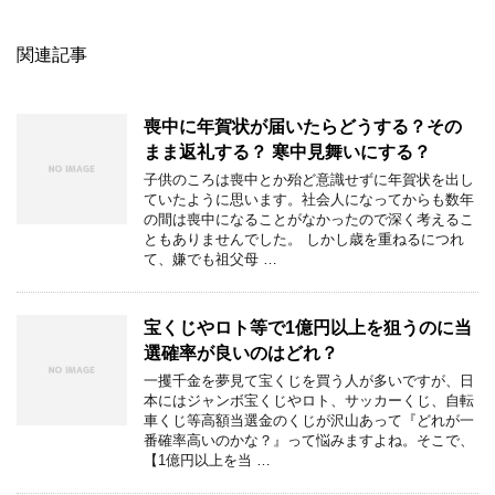
関連記事
喪中に年賀状が届いたらどうする？その
まま返礼する？ 寒中見舞いにする？
子供のころは喪中とか殆ど意識せずに年賀状を出し
ていたように思います。社会人になってからも数年
の間は喪中になることがなかったので深く考えるこ
ともありませんでした。 しかし歳を重ねるにつれ
て、嫌でも祖父母 …
宝くじやロト等で1億円以上を狙うのに当
選確率が良いのはどれ？
一攫千金を夢見て宝くじを買う人が多いですが、日
本にはジャンボ宝くじやロト、サッカーくじ、自転
車くじ等高額当選金のくじが沢山あって『どれが一
番確率高いのかな？』って悩みますよね。そこで、
【1億円以上を当 …