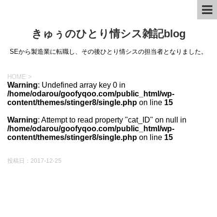
きゅぅのひとり情シス雑記blog
SEから製造業に転職し、その後ひとり情シスの担当者となりました。
HOME
>
Warning
: Undefined array key 0 in
/home/odarou/goofyqoo.com/public_html/wp-
content/themes/stinger8/single.php
on line
15
Warning
: Attempt to read property "cat_ID" on null in
/home/odarou/goofyqoo.com/public_html/wp-
content/themes/stinger8/single.php
on line
15
投稿日：
2017-12-25