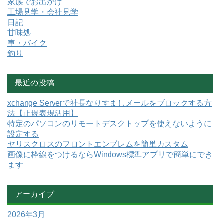
家族でお出かけ
工場見学・会社見学
日記
甘味処
車・バイク
釣り
最近の投稿
xchange Serverで社長なりすましメールをブロックする方
法【正規表現活用】
特定のパソコンのリモートデスクトップを使えないように
設定する
ヤリスクロスのフロントエンブレムを簡単カスタム
画像に枠線をつけるならWindows標準アプリで簡単にでき
ます
アーカイブ
2026年3月