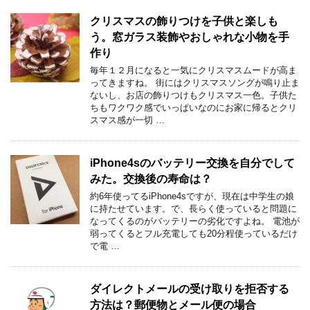
クリスマスの飾りつけを子供と楽しも
う。窓ガラス装飾やおしゃれな小物を手
作り
毎年１２月になると一気にクリスマスムードが高ま
ってきますね。 街にはクリスマスソングが鳴り止ま
ないし、お店の飾りつけもクリスマス一色。子供た
ちもワクワク感でいっぱいなのにお家に帰るとクリ
スマス感が一切 …
iPhone4sのバッテリー交換を自分でして
みた。交換後の寿命は？
約6年使ってるiPhone4sですが、現在は中学生の娘
に持たせています。で、長らく使っていると問題に
なってくるのがバッテリーの劣化ですよね。 電池が
弱ってくるとフル充電しても20分程使っているだけ
で電 …
ダイレクトメールの受け取りを拒否する
方法は？郵便物とメール便の場合