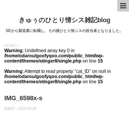
きゅぅのひとり情シス雑記blog
SEから製造業に転職し、その後ひとり情シスの担当者となりました。
HOME
>
Warning
: Undefined array key 0 in
/home/odarou/goofyqoo.com/public_html/wp-
content/themes/stinger8/single.php
on line
15
Warning
: Attempt to read property "cat_ID" on null in
/home/odarou/goofyqoo.com/public_html/wp-
content/themes/stinger8/single.php
on line
15
IMG_6598x-s
投稿日：
2018-03-06