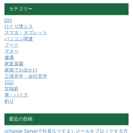
カテゴリー
DIY
ひとり情シス
スマホ・タブレット
パソコン関連
フード
マネー
健康
家庭菜園
家族でお出かけ
工場見学・会社見学
日記
甘味処
車・バイク
釣り
最近の投稿
xchange Serverで社長なりすましメールをブロックする方