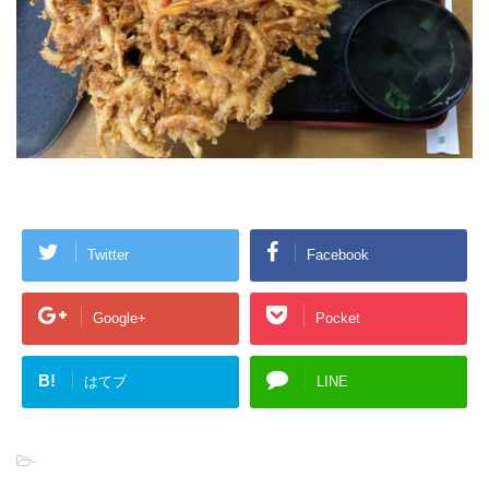
Twitter
Facebook
Google+
Pocket
B!
はてブ
LINE
-