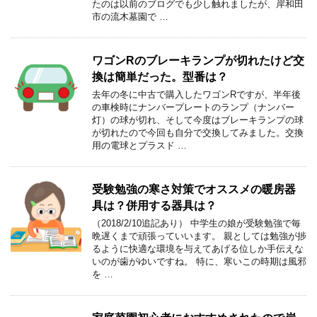
たのは以前のブログでも少し触れましたが、岸和田
市の流木墓園で …
ワゴンRのブレーキランプが切れたけど交
換は簡単だった。型番は？
去年の冬に中古で購入したワゴンRですが、半年後
の車検時にナンバープレートのランプ（ナンバー
灯）の球が切れ、そして今度はブレーキランプの球
が切れたので今回も自分で交換してみました。交換
用の電球とプラスド …
受験勉強の寒さ対策でオススメの暖房器
具は？併用する器具は？
（2018/2/10追記あり） 中学生の娘が受験勉強で毎
晩遅くまで頑張っていいます。 親としては勉強が捗
るように快適な環境を与えてあげる位しか手伝えな
いのが歯がゆいですね。 特に、寒いこの時期は風邪
を …