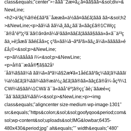
class&equals;"center">↑ããã¯2æ¤ã¿ã¤ãã§ãã<&sol;div>&
NewLine;
<h2>ä¹ãç¾ã®é£ãã³ã¯åææã«ä½ãã¤ãã£ã¦ããã ãã<&sol;h2
>&NewLine;<p>ãã¼ã ãã¼ã¸ãã¿ãã¨ã«ããç£ã®1CWç­ç
´ã®å°éº¦ç²ã¨ãã©ã¤ã¤ã¼ã¹ããã¤ãã£ã¦ãããã§ããä»ã«ã¯ä¹³ç­
ãä¸»è¦åæã¨ããé£åã»ç ç³ã»ãã¼ã¬ãªã³ã»ãã¿ã¼ã»ããããã»é
£å¡©<&sol;p>&NewLine;
<p>ãï½ããåãã ï¼<&sol;p>&NewLine;
<p>å®ã¯æãå®¶ã§ã2å¹
´åã¾ã§ãã¼ã ãã¼ã«ãªã¼ã§2æ¥ã«1åé£ãã³ãç¼ãã¦ã¾ãããï
¼ä½ã£ã¦ã¾ããï¼ãã®æä½¿ã£ã¦ãã®ãã«ããç£ã®å¼·åç²ï¼1
CWï¼ã§ããï¼1CWã¨ã¯ã«ããå°éº¦ã®ç­ç´ãè¡¨ããæé«ç
´åã¨ããã¦ãã¾ããï¼<&sol;p>&NewLine;<p><img
class&equals;"aligncenter size-medium wp-image-1301"
src&equals;"https&colon;&sol;&sol;goofyqoo&period;com&
sol;wp-content&sol;uploads&sol;IMG&lowbar;6435-
480x430&period;jpg" alt&equals;"" width&equals;"480"