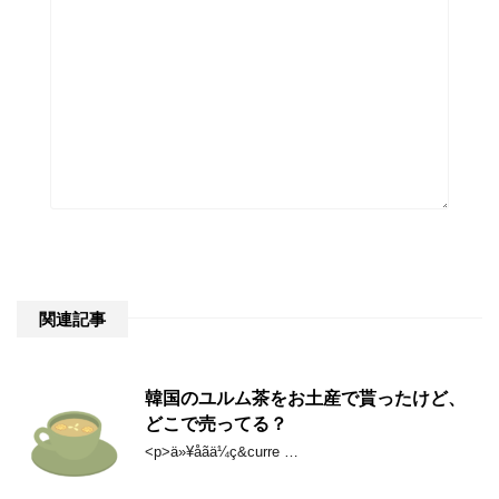
関連記事
韓国のユルム茶をお土産で貰ったけど、
どこで売ってる？
<p>ä»¥åãä¼ç&curre …