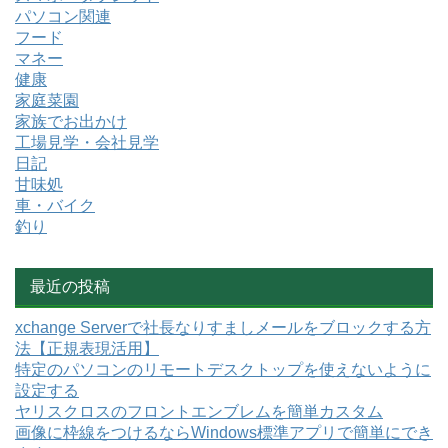
パソコン関連
フード
マネー
健康
家庭菜園
家族でお出かけ
工場見学・会社見学
日記
甘味処
車・バイク
釣り
最近の投稿
xchange Serverで社長なりすましメールをブロックする方
法【正規表現活用】
特定のパソコンのリモートデスクトップを使えないように
設定する
ヤリスクロスのフロントエンブレムを簡単カスタム
画像に枠線をつけるならWindows標準アプリで簡単にでき