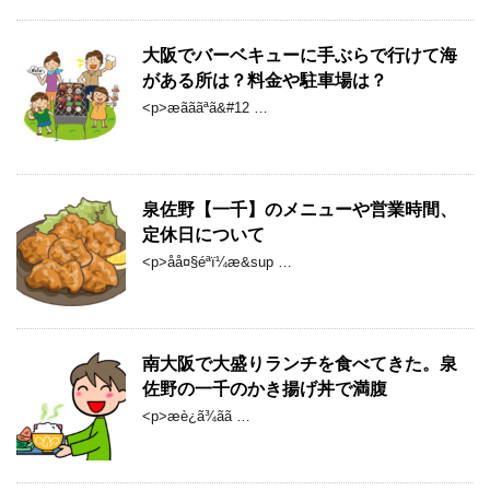
大阪でバーベキューに手ぶらで行けて海
がある所は？料金や駐車場は？
<p>æãããªã&#12 …
泉佐野【一千】のメニューや営業時間、
定休日について
<p>åå¤§éªï¼æ&sup …
南大阪で大盛りランチを食べてきた。泉
佐野の一千のかき揚げ丼で満腹
<p>æè¿ã¾ãã …