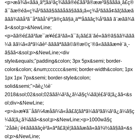
<p>æå¾ã«ããä¸åº¦ãä¹ãç¾ããã®é£ãã³ã®ææ³ã§ãããä¸å£ç®
ã¯ãæ®éã«ç¾å³ãããã§ãããåãã§ããã¡ã«ç¾å³ãããå¢ãã¦ããæã
ããã¾ããå³ã¯åªããå°éº¦ã®çãã§ä¸äººåãããç¾å³ããã ã¨æãã¾ã
ã<&sol;p>&NewLine;
<p>ãã®é£ãã³ãæ¯æ¥é£ã¹ãã«ã¯ã¡ãã£ã¨ãé«ãã®ã§ãã¾ããã
¼ã ãã¼ã«ãªã¼ãè²·ããããªããã©ã®æ©ç¨®ã«ããããæ¤è¨ä¸­
ã§ãã<&sol;p>&NewLine;<div
style&equals;"padding&colon; 3px 5px&semi; border-
color&colon; &num;cccccc&semi; border-width&colon; 1px
1px 1px 7px&semi; border-style&colon;
solid&semi;">ãè¿½è¨
2018&sol;02&sol;02ããã¼ã¹ã¿ã¼ã§ç¼ãã¦é£ã¹ã¦ã¿ãã<&s
ol;div>&NewLine;
<p>ä»æ¥ã¯åãï¼4æåãï¼ã«åã£ã¦ããªã¼ãã³ãã¼ã¹ã¿ã¼ã§ç
¼ãã¦ã¿ã¾ããã<&sol;p>&NewLine;<p>1000wã§ç
´2åãè¡¨é¢ãããããçè²ã«ãªã£ã¦é¦ããããæãã«ãã¾ï½ãã§ãã<&s
ol;p>&NewLine;