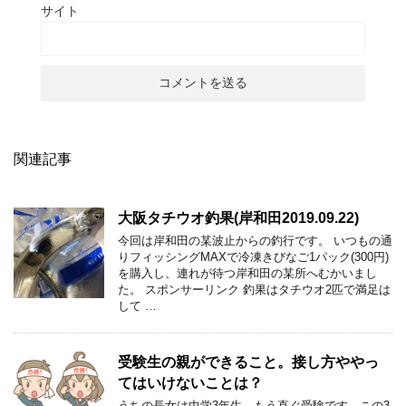
サイト
関連記事
大阪タチウオ釣果(岸和田2019.09.22)
今回は岸和田の某波止からの釣行です。 いつもの通
りフィッシングMAXで冷凍きびなご1パック(300円)
を購入し、連れが待つ岸和田の某所へむかいまし
た。 スポンサーリンク 釣果はタチウオ2匹で満足は
して …
受験生の親ができること。接し方ややっ
てはいけないことは？
うちの長女は中学3年生。もう直ぐ受験です。この3