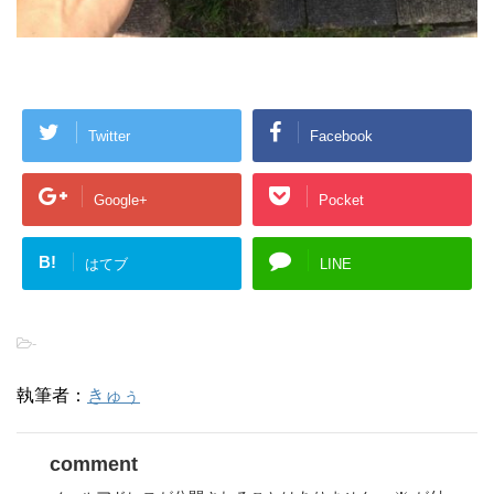
Twitter
Facebook
Google+
Pocket
B!
はてブ
LINE
-
執筆者：
きゅぅ
comment