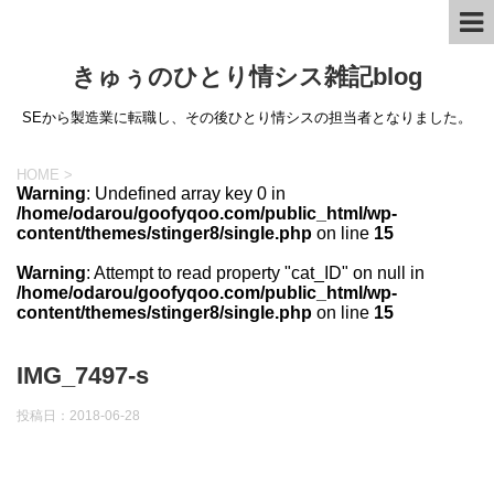
きゅぅのひとり情シス雑記blog
SEから製造業に転職し、その後ひとり情シスの担当者となりました。
HOME
>
Warning
: Undefined array key 0 in
/home/odarou/goofyqoo.com/public_html/wp-
content/themes/stinger8/single.php
on line
15
Warning
: Attempt to read property "cat_ID" on null in
/home/odarou/goofyqoo.com/public_html/wp-
content/themes/stinger8/single.php
on line
15
IMG_7497-s
投稿日：
2018-06-28