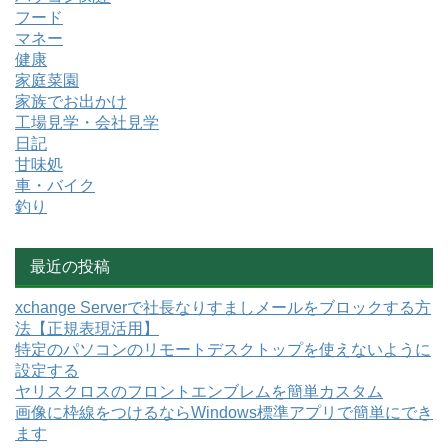
フード
マネー
健康
家庭菜園
家族でお出かけ
工場見学・会社見学
日記
甘味処
車・バイク
釣り
最近の投稿
xchange Serverで社長なりすましメールをブロックする方
法【正規表現活用】
特定のパソコンのリモートデスクトップを使えないように
設定する
ヤリスクロスのフロントエンブレムを簡単カスタム
画像に枠線をつけるならWindows標準アプリで簡単にでき
ます