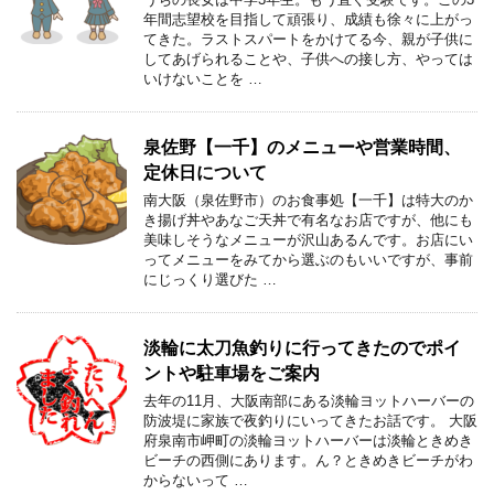
年間志望校を目指して頑張り、成績も徐々に上がっ
てきた。ラストスパートをかけてる今、親が子供に
してあげられることや、子供への接し方、やっては
いけないことを …
泉佐野【一千】のメニューや営業時間、
定休日について
南大阪（泉佐野市）のお食事処【一千】は特大のか
き揚げ丼やあなご天丼で有名なお店ですが、他にも
美味しそうなメニューが沢山あるんです。お店にい
ってメニューをみてから選ぶのもいいですが、事前
にじっくり選びた …
淡輪に太刀魚釣りに行ってきたのでポイ
ントや駐車場をご案内
去年の11月、大阪南部にある淡輪ヨットハーバーの
防波堤に家族で夜釣りにいってきたお話です。 大阪
府泉南市岬町の淡輪ヨットハーバーは淡輪ときめき
ビーチの西側にあります。ん？ときめきビーチがわ
からないって …