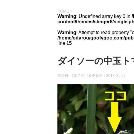
HOME
>
Warning
: Undefined array key 0 in
content/themes/stinger8/single.p
Warning
: Attempt to read property "
/home/odarou/goofyqoo.com/publi
line
15
ダイソーの中玉ト
投稿日：2017-09-18 更新日：
2018-01-11