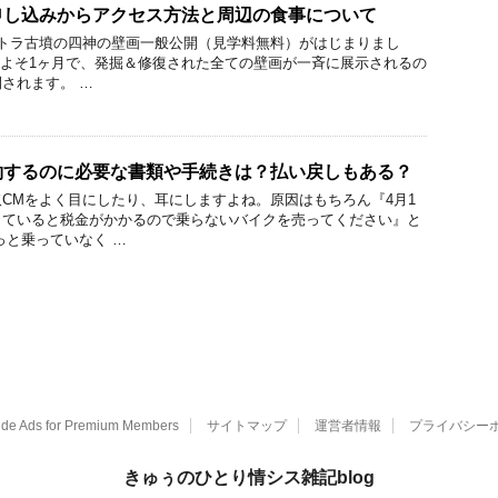
申し込みからアクセス方法と周辺の食事について
回 キトラ古墳の四神の壁画一般公開（見学料無料）がはじまりまし
およそ1ヶ月で、発掘＆修復された全ての壁画が一斉に展示されるの
されます。 …
約するのに必要な書類や手続きは？払い戻しもある？
CMをよく目にしたり、耳にしますよね。原因はもちろん『4月1
していると税金がかかるので乗らないバイクを売ってください』と
っと乗っていなく …
ide Ads for Premium Members
サイトマップ
運営者情報
プライバシー
きゅぅのひとり情シス雑記blog