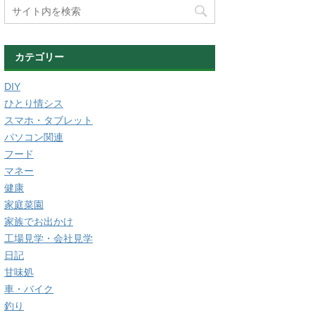
カテゴリー
DIY
ひとり情シス
スマホ・タブレット
パソコン関連
フード
マネー
健康
家庭菜園
家族でお出かけ
工場見学・会社見学
日記
甘味処
車・バイク
釣り