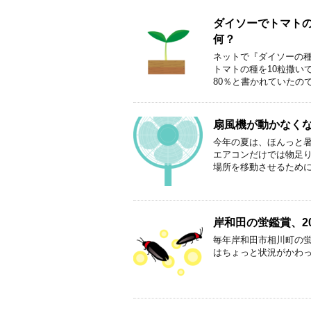
ダイソーでトマト
何？
ネットで『ダイソーの
トマトの種を10粒撒い
80％と書かれていたの
扇風機が動かなく
今年の夏は、ほんっと暑
エアコンだけでは物足
場所を移動させるために電
岸和田の蛍鑑賞、20
毎年岸和田市相川町の蛍
はちょっと状況がかわ