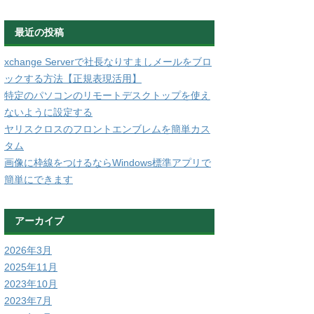
最近の投稿
xchange Serverで社長なりすましメールをブロ
ックする方法【正規表現活用】
特定のパソコンのリモートデスクトップを使え
ないように設定する
ヤリスクロスのフロントエンブレムを簡単カス
タム
画像に枠線をつけるならWindows標準アプリで
簡単にできます
アーカイブ
2026年3月
2025年11月
2023年10月
2023年7月