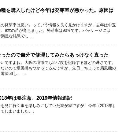
の種を購入したけど今年は発芽率が悪かった。原因は
種の発芽率は悪い』っていう情報を良く見かけますが、去年は中玉
て、9本の苗が育ちました。発芽率は90%です。パッケージには
で満足な結果でし …
なったので自分で修理してみたらあっけなく直った
いですよね。大阪の堺市でも39.7度を記録するほどの暑さです。
りないので扇風機もつかってるんですが、先日、ちょっと扇風機の
源offし、 …
18年は要注意。2019年情報追記
を見に行く事を楽しみにしていた我が家ですが、今年（2018年）
ってしまいました。。