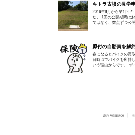
キトラ古墳の見学
2016年9月から第1
た。 1回の公開期間は
ではなく、数点ずつ公開
原付の自賠責を解
春になるとバイクの買取
日時点でバイクを所持
いう理由からです。 ず
Buy Adspace
H