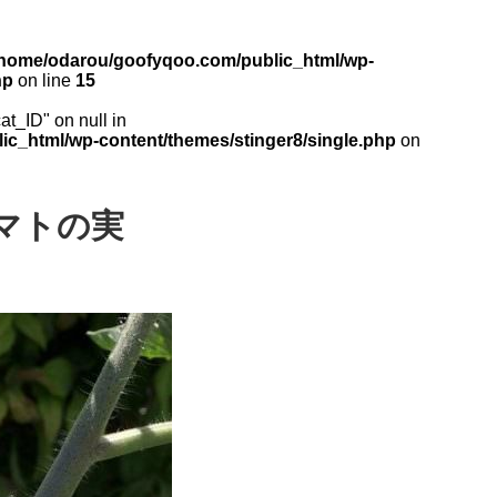
/home/odarou/goofyqoo.com/public_html/wp-
hp
on line
15
cat_ID" on null in
c_html/wp-content/themes/stinger8/single.php
on
マトの実