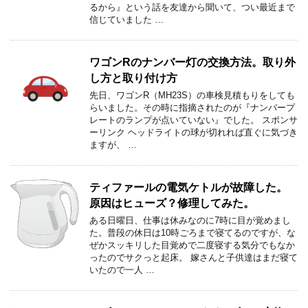
るから』という話を友達から聞いて、つい最近まで
信じていました …
ワゴンRのナンバー灯の交換方法。取り外
し方と取り付け方
先日、ワゴンR（MH23S）の車検見積もりをしても
らいました。その時に指摘されたのが『ナンバープ
レートのランプが点いていない』でした。 スポンサ
ーリンク ヘッドライトの球が切れれば直ぐに気づき
ますが、 …
ティファールの電気ケトルが故障した。
原因はヒューズ？修理してみた。
ある日曜日、仕事は休みなのに7時に目が覚めまし
た。普段の休日は10時ごろまで寝てるのですが、な
ぜかスッキリした目覚めで二度寝する気分でもなか
ったのでサクっと起床。 嫁さんと子供達はまだ寝て
いたので一人 …