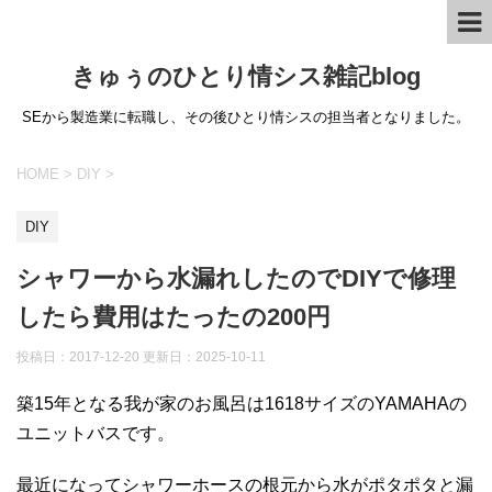
きゅぅのひとり情シス雑記blog
SEから製造業に転職し、その後ひとり情シスの担当者となりました。
HOME
>
DIY
>
DIY
シャワーから水漏れしたのでDIYで修理
したら費用はたったの200円
投稿日：2017-12-20 更新日：
2025-10-11
築15年となる我が家のお風呂は1618サイズのYAMAHAの
ユニットバスです。
最近になってシャワーホースの根元から水がポタポタと漏