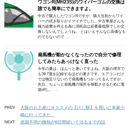
ワゴンR(MH23S)のワイパーゴムの交換は
誰でも簡単にできますよ。
中古で購入したワゴンRですが、購入当初からワイ
パーの拭き取りがイマイチでした。中古車屋さんも
極力経費を抑える為に消耗品は必要最低限でしか交
換しないんでしょうね。 とはいえそんなに高価なも
のでもないので …
扇風機が動かなくなったので自分で修理
してみたらあっけなく直った
今年の夏は、ほんっと暑いですよね。大阪の堺市で
も39.7度を記録するほどの暑さです。エアコンだけ
では物足りないので扇風機もつかってるんですが、
先日、ちょっと扇風機の場所を移動させるために電
源offし、 …
PREV
大阪のお土産にオススメの【けし餅】を買いに本家小
嶋に行ってきた。
NEXT
原因不明の微熱が6日間続いて治るまでの話