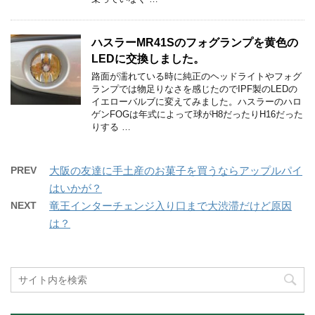
ハスラーMR41Sのフォグランプを黄色の
LEDに交換しました。
路面が濡れている時に純正のヘッドライトやフォグ
ランプでは物足りなさを感じたのでIPF製のLEDの
イエローバルブに変えてみました。ハスラーのハロ
ゲンFOGは年式によって球がH8だったりH16だった
りする …
PREV
大阪の友達に手土産のお菓子を買うならアップルパイ
はいかが？
NEXT
竜王インターチェンジ入り口まで大渋滞だけど原因
は？