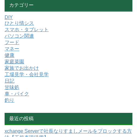
カテゴリー
DIY
ひとり情シス
スマホ・タブレット
パソコン関連
フード
マネー
健康
家庭菜園
家族でお出かけ
工場見学・会社見学
日記
甘味処
車・バイク
釣り
最近の投稿
xchange Serverで社長なりすましメールをブロックする方