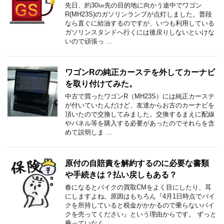
先日、約30㎞先の目的地に向かう途中でワゴン
R(MH23S)のガソリンランプが点灯しました。普段
なら直ぐに給油するのですが、いつも利用している
ガソリンスタンドへ行くには後戻りしないといけな
いので頑張っ …
ワゴンRの純正カーステを外してカーナビ
を取り付けてみた。
中古で買ったワゴンR（MH23S）には純正カーステ
が付いていたんだけど、友達からお古のカーナビを
頂いたので交換してみました。交換するまえに配線
やパネル等を購入する必要があったのでそれらを含
めて説明しま …
原付の自賠責を解約するのに必要な書類
や手続きは？払い戻しもある？
春になるとバイクの買取CMをよく目にしたり、耳
にしますよね。原因はもちろん『4月1日時点でバイ
クを所持していると税金がかかるので乗らないバイ
クを売ってください』という理由からです。 ずっと
乗っていなく …