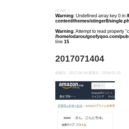
HOME
>
Warning
: Undefined array key 0 in
content/themes/stinger8/single.p
Warning
: Attempt to read property "
/home/odarou/goofyqoo.com/publi
line
15
2017071404
投稿日：2017-09-18 更新日：
2018-01-25