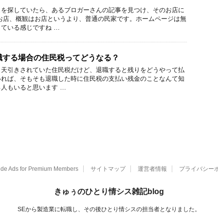
ェを探していたら、あるブロガーさんの記事を見つけ、そのお店に
お店、概観はお店というより、普通の民家です。ホームページは無
ている感じですね …
職する場合の住民税ってどうなる？
ら天引きされていた住民税だけど、退職すると残りをどうやって払
いれば、そもそも退職した時に住民税の支払い残金のことなんて知
人もいると思います …
ide Ads for Premium Members
サイトマップ
運営者情報
プライバシー
きゅぅのひとり情シス雑記blog
SEから製造業に転職し、その後ひとり情シスの担当者となりました。