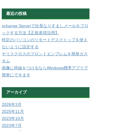
最近の投稿
xchange Serverで社長なりすましメールをブロ
ックする方法【正規表現活用】
特定のパソコンのリモートデスクトップを使え
ないように設定する
ヤリスクロスのフロントエンブレムを簡単カス
タム
画像に枠線をつけるならWindows標準アプリで
簡単にできます
アーカイブ
2026年3月
2025年11月
2023年10月
2023年7月