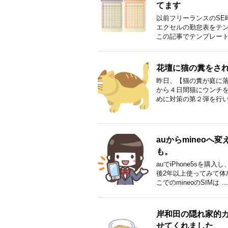
てます
以前フリーランスのSE
エクセルの勤怠表をテン
この記事でテンプレート
花壇に猫の糞をさ
昨日、【猫の糞が庭に
から４日間猫にウンチ
めに対策の第２弾を行い
auからmineo
も。
auでiPhone5sを
後2年以上使ってみて
こでのmineoのSIMは …
岸和田の隠れ家的
せてくれました