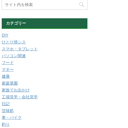
カテゴリー
DIY
ひとり情シス
スマホ・タブレット
パソコン関連
フード
マネー
健康
家庭菜園
家族でお出かけ
工場見学・会社見学
日記
甘味処
車・バイク
釣り