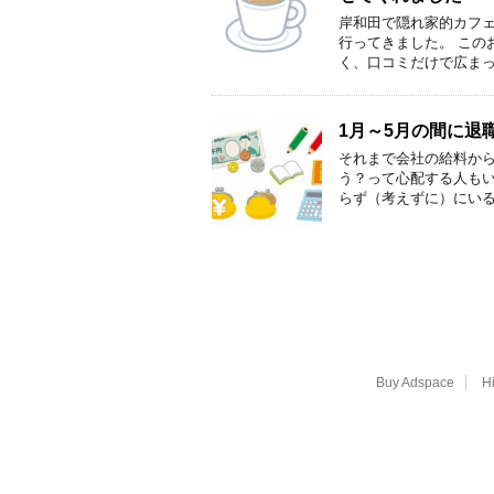
岸和田で隠れ家的カフ
行ってきました。 この
く、口コミだけで広まっ
1月～5月の間に退
それまで会社の給料か
う？って心配する人も
らず（考えずに）にいる
Buy Adspace
H