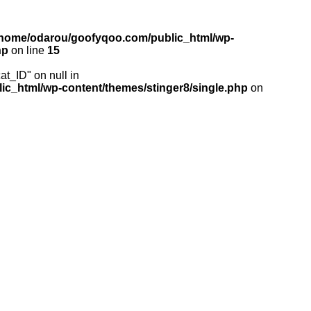
/home/odarou/goofyqoo.com/public_html/wp-
hp
on line
15
cat_ID" on null in
c_html/wp-content/themes/stinger8/single.php
on