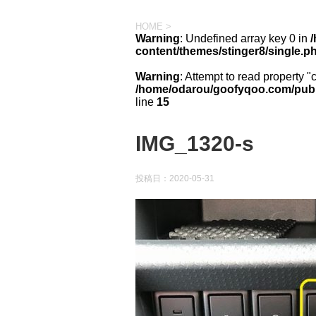
HOME
>
Warning
: Undefined array key 0 in
content/themes/stinger8/single.p
Warning
: Attempt to read property "
/home/odarou/goofyqoo.com/publi
line
15
IMG_1320-s
投稿日：
2020-05-31