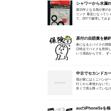
シャワーから水漏れ
築15年となる我が家のお
リンク 最近になってシ
て、DIYで修理してみ
原付の自賠責を解
春になるとバイクの買取
日時点でバイクを所持
いう理由からです。 ず
中古でセカンドカ
我が家にはミニバンが
行くから車使わないで
良くて雨も降っていなけ
auのiPhone5