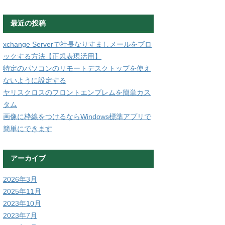
最近の投稿
xchange Serverで社長なりすましメールをブロ
ックする方法【正規表現活用】
特定のパソコンのリモートデスクトップを使え
ないように設定する
ヤリスクロスのフロントエンブレムを簡単カス
タム
画像に枠線をつけるならWindows標準アプリで
簡単にできます
アーカイブ
2026年3月
2025年11月
2023年10月
2023年7月