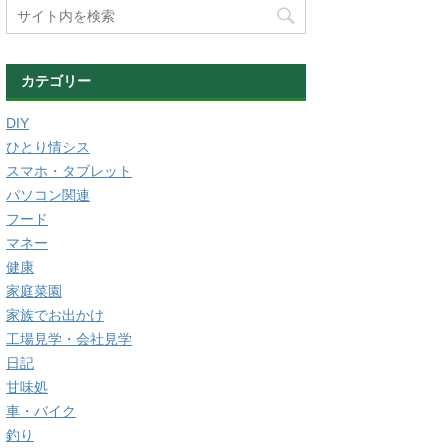
カテゴリー
DIY
ひとり情シス
スマホ・タブレット
パソコン関連
フード
マネー
健康
家庭菜園
家族でお出かけ
工場見学・会社見学
日記
甘味処
車・バイク
釣り