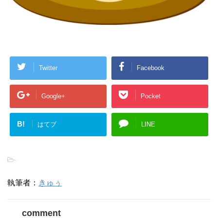
Twitter
Facebook
Google+
Pocket
B!
はてブ
LINE
-
執筆者：
きゅぅ
comment