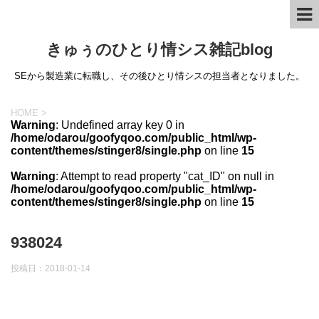
きゅぅのひとり情シス雑記blog
SEから製造業に転職し、その後ひとり情シスの担当者となりました。
HOME
>
Warning
: Undefined array key 0 in
/home/odarou/goofyqoo.com/public_html/wp-
content/themes/stinger8/single.php
on line
15
Warning
: Attempt to read property "cat_ID" on null in
/home/odarou/goofyqoo.com/public_html/wp-
content/themes/stinger8/single.php
on line
15
938024
投稿日：
2018-01-14