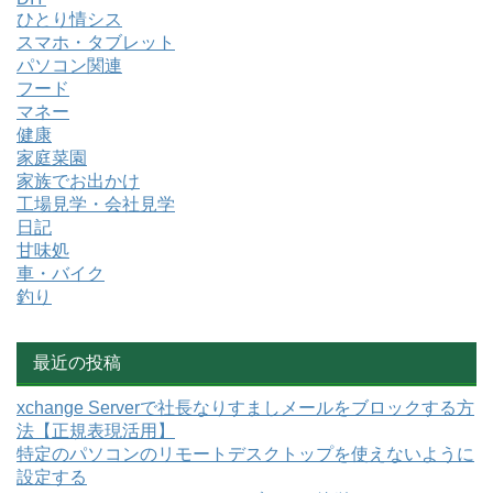
ひとり情シス
スマホ・タブレット
パソコン関連
フード
マネー
健康
家庭菜園
家族でお出かけ
工場見学・会社見学
日記
甘味処
車・バイク
釣り
最近の投稿
xchange Serverで社長なりすましメールをブロックする方
法【正規表現活用】
特定のパソコンのリモートデスクトップを使えないように
設定する