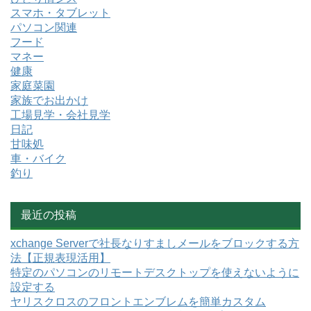
スマホ・タブレット
パソコン関連
フード
マネー
健康
家庭菜園
家族でお出かけ
工場見学・会社見学
日記
甘味処
車・バイク
釣り
最近の投稿
xchange Serverで社長なりすましメールをブロックする方
法【正規表現活用】
特定のパソコンのリモートデスクトップを使えないように
設定する
ヤリスクロスのフロントエンブレムを簡単カスタム