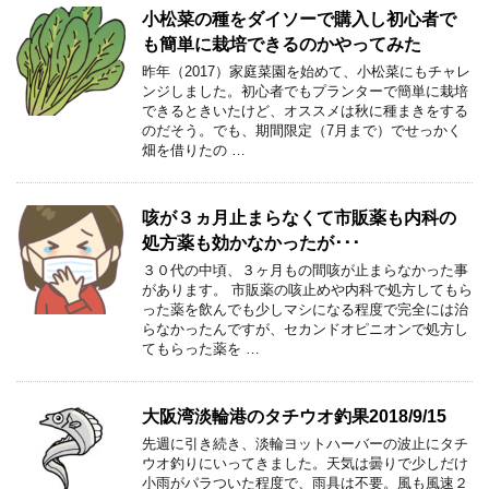
小松菜の種をダイソーで購入し初心者で
も簡単に栽培できるのかやってみた
昨年（2017）家庭菜園を始めて、小松菜にもチャレ
ンジしました。初心者でもプランターで簡単に栽培
できるときいたけど、オススメは秋に種まきをする
のだそう。でも、期間限定（7月まで）でせっかく
畑を借りたの …
咳が３ヵ月止まらなくて市販薬も内科の
処方薬も効かなかったが･･･
３０代の中頃、３ヶ月もの間咳が止まらなかった事
があります。 市販薬の咳止めや内科で処方してもら
った薬を飲んでも少しマシになる程度で完全には治
らなかったんですが、セカンドオピニオンで処方し
てもらった薬を …
大阪湾淡輪港のタチウオ釣果2018/9/15
先週に引き続き、淡輪ヨットハーバーの波止にタチ
ウオ釣りにいってきました。天気は曇りで少しだけ
小雨がパラついた程度で、雨具は不要。風も風速２