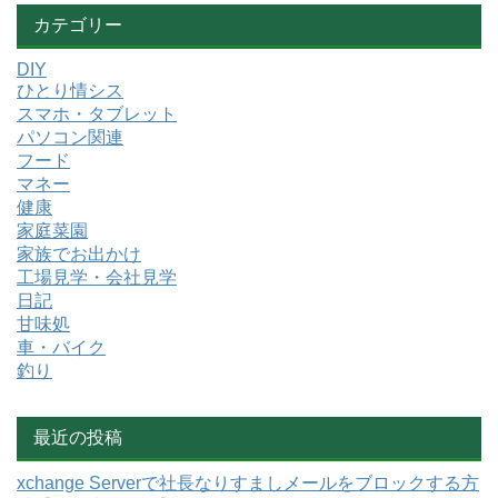
カテゴリー
DIY
ひとり情シス
スマホ・タブレット
パソコン関連
フード
マネー
健康
家庭菜園
家族でお出かけ
工場見学・会社見学
日記
甘味処
車・バイク
釣り
最近の投稿
xchange Serverで社長なりすましメールをブロックする方