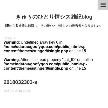
きゅぅのひとり情シス雑記blog
SEから製造業に転職し、その後ひとり情シスの担当者となりました。
HOME
>
Warning
: Undefined array key 0 in
/home/odarou/goofyqoo.com/public_html/wp-
content/themes/stinger8/single.php
on line
15
Warning
: Attempt to read property "cat_ID" on null in
/home/odarou/goofyqoo.com/public_html/wp-
content/themes/stinger8/single.php
on line
15
2018032303-s
投稿日：
2018-03-25