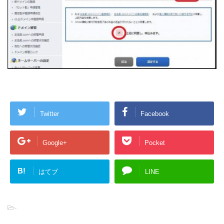
Twitter
Facebook
Google+
Pocket
B!
はてブ
LINE
-